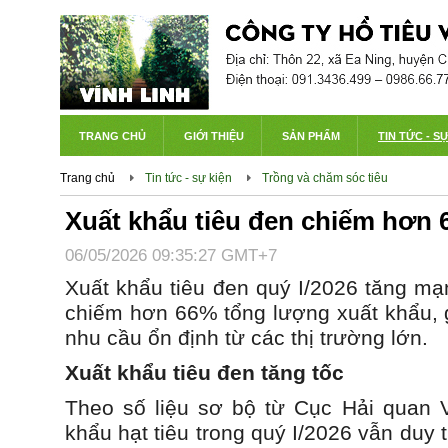
TRANG CHỦ
GIỚI THIỆU
SẢN PHẨM
TIN TỨC - S
Trang chủ
Tin tức - sự kiện
Trồng và chăm sóc tiêu
Xuất khẩu tiêu đen chiếm hơn
06/05/2026 09:35:27 GMT+7
Xuất khẩu tiêu đen quý I/2026 tăng mạn
chiếm hơn 66% tổng lượng xuất khẩu, g
nhu cầu ổn định từ các thị trường lớn.
Xuất khẩu tiêu đen tăng tốc
Theo số liệu sơ bộ từ Cục Hải quan 
khẩu hạt tiêu trong quý I/2026 vẫn duy t