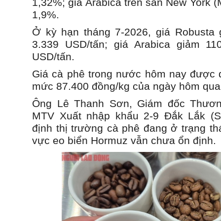
1,32%; giá Arabica trên sàn New York 
1,9%.
Ở kỳ hạn tháng 7-2026, giá Robusta 
3.339 USD/tấn; giá Arabica giảm 11
USD/tấn.
Giá cà phê trong nước hôm nay được 
mức 87.400 đồng/kg của ngày hôm qua
Ông Lê Thanh Sơn, Giám đốc Thươ
MTV Xuất nhập khẩu 2-9 Đắk Lắk (S
định thị trường cà phê đang ở trạng t
vực eo biển Hormuz vẫn chưa ổn định.