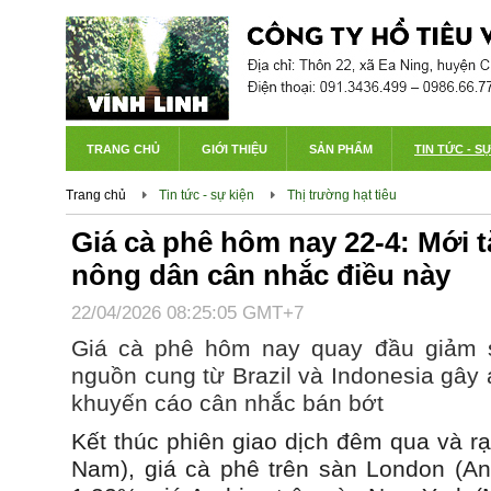
TRANG CHỦ
GIỚI THIỆU
SẢN PHẨM
TIN TỨC - S
Trang chủ
Tin tức - sự kiện
Thị trường hạt tiêu
Giá cà phê hôm nay 22-4: Mới t
nông dân cân nhắc điều này
22/04/2026 08:25:05 GMT+7
Giá cà phê hôm nay quay đầu giảm 
nguồn cung từ Brazil và Indonesia gây
khuyến cáo cân nhắc bán bớt
Kết thúc phiên giao dịch đêm qua và rạ
Nam), giá cà phê trên sàn London (A