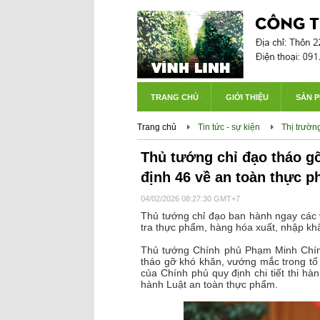
TRANG CHỦ
GIỚI THIỆU
SẢN 
Trang chủ
Tin tức - sự kiện
Thị trường
Thủ tướng chỉ đạo tháo g
định 46 về an toàn thực 
04/02/2026 08:27:30 GMT+7
Thủ tướng chỉ đạo ban hành ngay các 
tra thực phẩm, hàng hóa xuất, nhập kh
Thủ tướng Chính phủ Phạm Minh Chính
tháo gỡ khó khăn, vướng mắc trong tổ 
của Chính phủ quy định chi tiết thi hà
hành Luật an toàn thực phẩm.