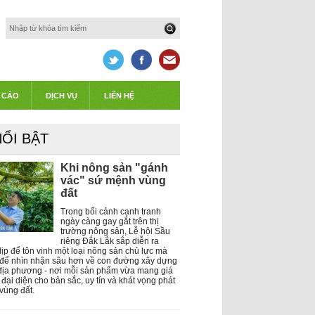
 CÁO
DỊCH VỤ
LIÊN HỆ
NỔI BẬT
Khi nông sản "gánh
vác" sứ mệnh vùng
đất
Trong bối cảnh cạnh tranh
ngày càng gay gắt trên thị
trường nông sản, Lễ hội Sầu
riêng Đắk Lắk sắp diễn ra
dịp để tôn vinh một loại nông sản chủ lực mà
i để nhìn nhận sâu hơn về con đường xây dựng
địa phương - nơi mỗi sản phẩm vừa mang giá
a đại diện cho bản sắc, uy tín và khát vọng phát
 vùng đất.