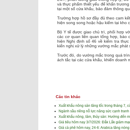
và thực phẩm thiết yếu để khẩn trương g
tại một số cửa khẩu, bảo đảm thông qu
Trường hợp hồ sơ đầy đủ theo cam kết,
hiện song song hoặc hậu kiểm tại kho 
Bộ Y tế được giao chủ trì, phối hợp 
các cơ quan liên quan tổng hợp, báo 
hiện Nghị định số 46 về kiểm tra thực
kiến nghị xử lý những vướng mắc phát 
Trước đó, do vướng mắc trong quá trình
ách tắc tại các cửa khẩu, khiến doanh 
Các tin khác
Xuất khẩu nông sản tăng tốc trong tháng 7, 
Ngành sầu riêng nỗ lực nâng sức cạnh tranh
Xuất khẩu nông, lâm, thủy sản: Hướng đến m
Giá tiêu hôm nay 3/7/2026: Đắk Lắk giảm m
Giá cà phê hôm nay, 24-6: Arabica tăng nóng