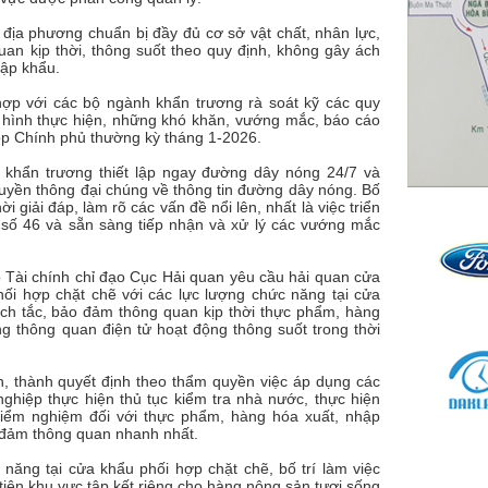
 địa phương chuẩn bị đầy đủ cơ sở vật chất, nhân lực,
uan kịp thời, thông suốt theo quy định, không gây ách
hập khẩu.
 hợp với các bộ ngành khẩn trương rà soát kỹ các quy
nh hình thực hiện, những khó khăn, vướng mắc, báo cáo
 họp Chính phủ thường kỳ tháng 1-2026.
khẩn trương thiết lập ngay đường dây nóng 24/7 và
ruyền thông đại chúng về thông tin đường dây nóng. Bố
ời giải đáp, làm rõ các vấn đề nổi lên, nhất là việc triển
h số 46 và sẵn sàng tiếp nhận và xử lý các vướng mắc
Tài chính chỉ đạo Cục Hải quan yêu cầu hải quan cửa
phối hợp chặt chẽ với các lực lượng chức năng tại cửa
 ách tắc, bảo đảm thông quan kịp thời thực phẩm, hàng
g thông quan điện tử hoạt động thông suốt trong thời
, thành quyết định theo thẩm quyền việc áp dụng các
nghiệp thực hiện thủ tục kiểm tra nhà nước, thực hiện
 kiểm nghiệm đối với thực phẩm, hàng hóa xuất, nhập
o đảm thông quan nhanh nhất.
 năng tại cửa khẩu phối hợp chặt chẽ, bố trí làm việc
 tiên khu vực tập kết riêng cho hàng nông sản tươi sống