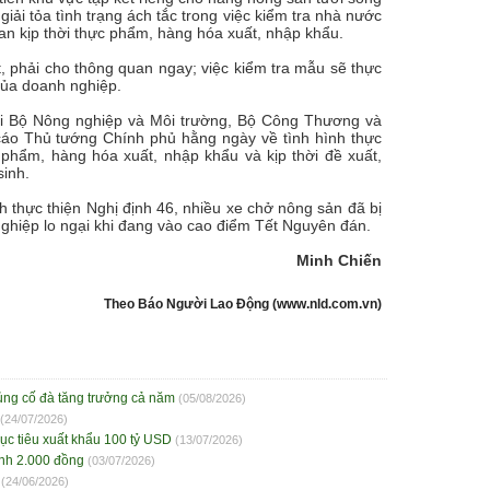
iải tỏa tình trạng ách tắc trong việc kiểm tra nhà nước
an kịp thời thực phẩm, hàng hóa xuất, nhập khẩu.
 phải cho thông quan ngay; việc kiểm tra mẫu sẽ thực
của doanh nghiệp.
với Bộ Nông nghiệp và Môi trường, Bộ Công Thương và
cáo Thủ tướng Chính phủ hằng ngày về tình hình thực
 phẩm, hàng hóa xuất, nhập khẩu và kịp thời đề xuất,
sinh.
 thực thiện Nghị định 46, nhiều xe chở nông sản đã bị
nghiệp lo ngại khi đang vào cao điểm Tết Nguyên đán.
Minh Chiến
Theo Báo Người Lao Động (www.nld.com.vn)
củng cố đà tăng trưởng cả năm
(05/08/2026)
(24/07/2026)
ục tiêu xuất khẩu 100 tỷ USD
(13/07/2026)
ạnh 2.000 đồng
(03/07/2026)
(24/06/2026)