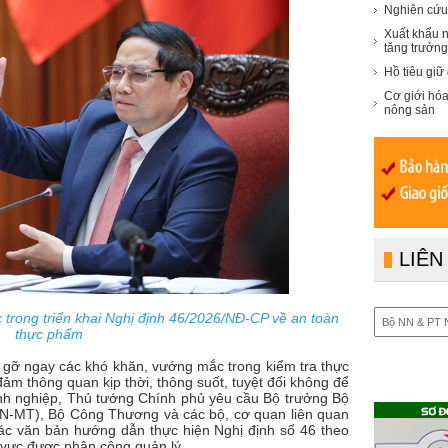
Nghiên cứu 
Xuất khẩu n
tăng trưởn
Hồ tiêu giữ
Cơ giới hóa
nông sản
LIÊN
trong triển khai Nghị định 46/2026/NĐ-CP về an toàn
thực phẩm
 gỡ ngay các khó khăn, vướng mắc trong kiểm tra thực
m thông quan kịp thời, thông suốt, tuyệt đối không để
anh nghiệp, Thủ tướng Chính phủ yêu cầu Bộ trưởng Bộ
NN-MT), Bộ Công Thương và các bộ, cơ quan liên quan
ác văn bản hướng dẫn thực hiện Nghị định số 46 theo
 vực được phân công quản lý.