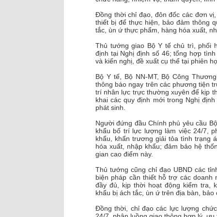
Đồng thời chỉ đạo, đôn đốc các đơn vị,
thiết bị để thực hiện, bảo đảm thông q
tắc, ùn ứ thực phẩm, hàng hóa xuất, n
Thủ tướng giao Bộ Y tế chủ trì, phối
định tại Nghị định số 46; tổng hợp tì
và kiến nghị, đề xuất cụ thể tại phiên
Bộ Y tế, Bộ NN-MT, Bộ Công Thương 
thông báo ngay trên các phương tiện t
trí nhân lực trực thường xuyên để kịp th
khai các quy định mới trong Nghị địn
phát sinh.
Người đứng đầu Chính phủ yêu cầu Bộ 
khẩu bố trí lực lượng làm việc 24/7, 
khẩu, khẩn trương giải tỏa tình trạng
hóa xuất, nhập khẩu; đảm bảo hệ thốn
gian cao điểm này.
Thủ tướng cũng chỉ đạo UBND các tỉnh
biện pháp cần thiết hỗ trợ các doanh 
đầy đủ, kịp thời hoạt động kiểm tra,
khẩu bị ách tắc, ùn ứ trên địa bàn, bả
Đồng thời, chỉ đạo các lực lượng chức
24/7, phân luồng giao thông hợp lý, ưu