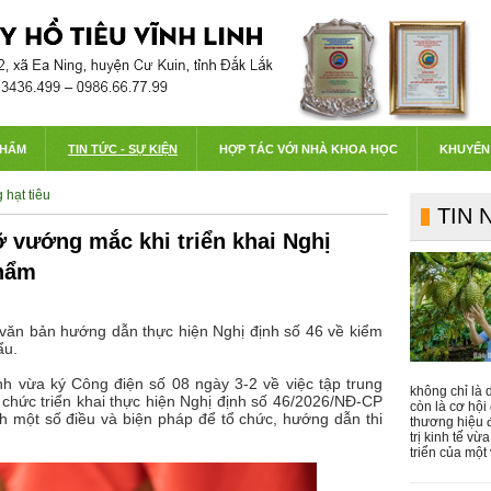
PHẨM
TIN TỨC - SỰ KIỆN
HỢP TÁC VỚI NHÀ KHOA HỌC
KHUYẾN
 hạt tiêu
TIN 
ỡ vướng mắc khi triển khai Nghị
phẩm
văn bản hướng dẫn thực hiện Nghị định số 46 về kiểm
ẩu.
 vừa ký Công điện số 08 ngày 3-2 về việc tập trung
không chỉ là 
chức triển khai thực hiện Nghị định số 46/2026/NĐ-CP
còn là cơ hộ
nh một số điều và biện pháp để tổ chức, hướng dẫn thi
thương hiệu 
trị kinh tế vừ
triển của một