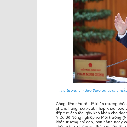
Thủ tướng chỉ đạo tháo gỡ vướng mắc 
Công điện nêu rõ, để khẩn trương tháo
phẩm, hàng hóa xuất, nhập khẩu, bảo đả
tiếp tục ách tắc, gây khó khăn cho do
Y tế, Bộ Nông nghiệp và Môi trường (
khẩn trương chỉ đạo, ban hành ngay c
chức năng, nhiệm vụ, thẩm quyền, lĩnh