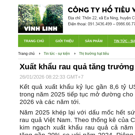
TRANG CHỦ
GIỚI THIỆU
SẢN PHẨM
TIN TỨC - S
Trang chủ
Tin tức - sự kiện
Thị trường hạt tiêu
Xuất khẩu rau quả tăng trưởn
26/01/2026 08:22:33 GMT+7
Kết quả xuất khẩu kỷ lục gần 8,6 tỷ 
trong năm 2025 tiếp tục mở đường cho 
2026 và các năm tới.
Năm 2025 khép lại với dấu mốc hết s
rau quả Việt Nam. Theo thống kê của C
kim ngạch xuất khẩu rau quả cả năm 