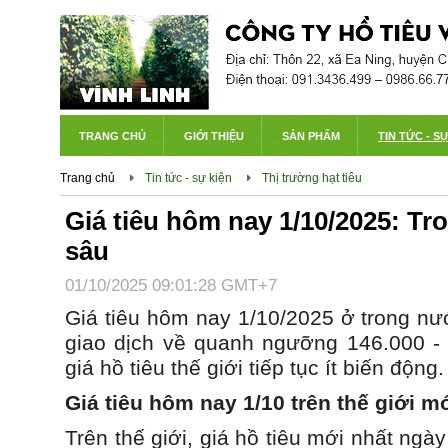
TRANG CHỦ
GIỚI THIỆU
SẢN PHẨM
TIN TỨC - S
Trang chủ
Tin tức - sự kiện
Thị trường hạt tiêu
Giá tiêu hôm nay 1/10/2025: T
sâu
01/10/2025 09:01:28 GMT+7
Giá tiêu hôm nay 1/10/2025 ở trong nư
giao dịch về quanh ngưỡng 146.000 -
giá hồ tiêu thế giới tiếp tục ít biến động.
Giá
tiêu
hôm nay 1/10 trên thế giới m
Trên thế giới, giá hồ tiêu mới nhất ng