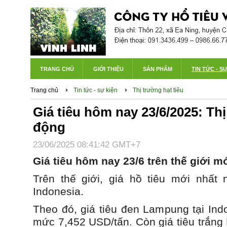
TRANG CHỦ
GIỚI THIỆU
SẢN PHẨM
TIN TỨC - S
Trang chủ
Tin tức - sự kiện
Thị trường hạt tiêu
Giá tiêu hôm nay 23/6/2025: Thị
động
23/06/2025 08:41:42 GMT+7
Giá tiêu hôm nay 23/6 trên thế giới m
Trên thế giới, giá hồ tiêu mới nhất
Indonesia.
Theo đó, giá tiêu đen Lampung tại Ind
mức 7,452 USD/tấn. Còn giá tiêu trắng