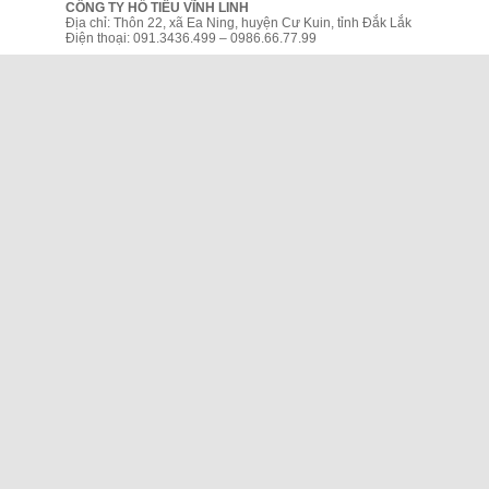
CÔNG TY HỒ TIÊU VĨNH LINH
Địa chỉ: Thôn 22, xã Ea Ning, huyện Cư Kuin, tỉnh Đắk Lắk
Điện thoại: 091.3436.499 – 0986.66.77.99