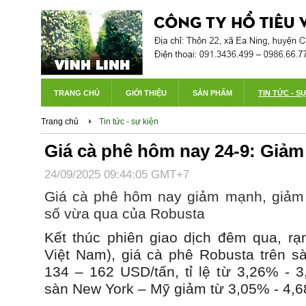
TRANG CHỦ
GIỚI THIỆU
SẢN PHẨM
TIN TỨC - S
Trang chủ
Tin tức - sự kiện
Giá cà phê hôm nay 24-9: Giảm
24/09/2025 09:44:05 GMT+7
Giá cà phê hôm nay giảm mạnh, giảm 
số vừa qua của Robusta
Kết thúc phiên giao dịch đêm qua, rạ
Việt Nam), giá cà phê Robusta trên 
134 – 162 USD/tấn, tỉ lệ từ 3,26% - 3
sàn New York – Mỹ giảm từ 3,05% - 4,