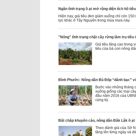
Ngăn tình trạng ồ ạt mở rộng diện tích hồ tiê
Hiện nay, giá tiêu đen giảm xuống chỉ còn 150
lực khác ở Tây Nguyên trong mùa mưa này.
"Nóng" tình trạng chặt cây rừng làm trụ tiêu 
Giá tiêu tăng cao trong 
tiêu của bà con nông dâ
Bình Phước: Nông dân Bù Đốp “đánh bạc” với
Bước vào những tháng c
xuống giống các loại cây
đầu năm 2016 của UBND t
cùng kỳ.
Bất chấp khuyến cáo, nông dân Đăk Lăk ồ ạt 
Theo đánh giá của Sở NN
tăng lên từng ngày và d