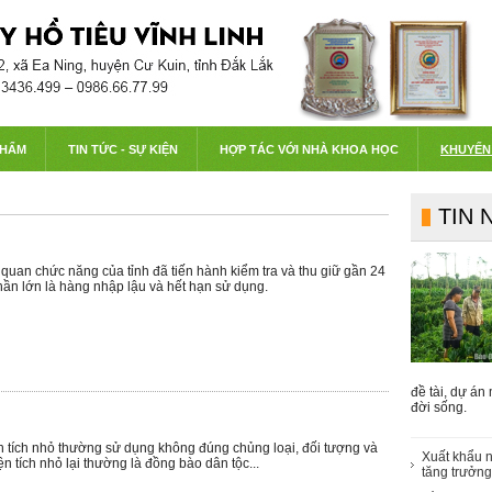
PHẨM
TIN TỨC - SỰ KIỆN
HỢP TÁC VỚI NHÀ KHOA HỌC
KHUYẾN
TIN 
quan chức năng của tỉnh đã tiến hành kiểm tra và thu giữ gần 24
hần lớn là hàng nhập lậu và hết hạn sử dụng.
đề tài, dự án
đời sống.
 tích nhỏ thường sử dụng không đúng chủng loại, đối tượng và
Xuất khẩu n
ện tích nhỏ lại thường là đồng bào dân tộc...
tăng trưởn