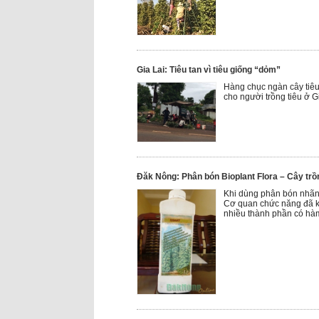
Gia Lai: Tiêu tan vì tiêu giống “dỏm”
Hàng chục ngàn cây tiêu 
cho người trồng tiêu ở Gi
Đăk Nông: Phân bón Bioplant Flora – Cây trồ
Khi dùng phân bón nhãn h
Cơ quan chức năng đã ki
nhiều thành phần có hà