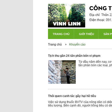
TRANG CHỦ
GIỚI THIỆU
SẢN 
Trang chủ
Khuyến cáo
Tịch thu gần 24 tấn phân bón vi phạm
Từ đầu năm đến nay, cơ 
tấn phân bón các loại, p
Thói quen canh tác gây hại hồ tiêu
Việc sử dụng thuốc BVTV của nông dân có diện
liều lượng. Bên cạnh đó, người trồng tiêu có di