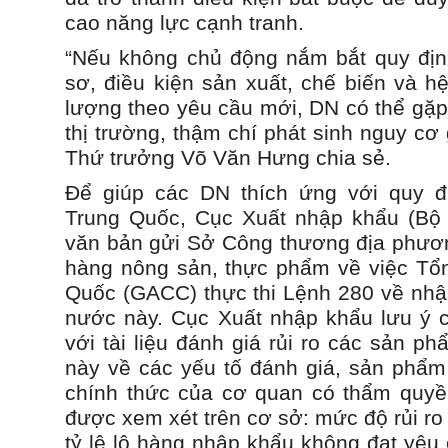
cao năng lực cạnh tranh.
“Nếu không chủ động nắm bắt quy địn
sơ, điều kiện sản xuất, chế biến và h
lượng theo yêu cầu mới, DN có thể gặp 
thị trường, thậm chí phát sinh nguy cơ
Thứ trưởng Võ Văn Hưng chia sẻ.
Để giúp các DN thích ứng với quy đị
Trung Quốc, Cục Xuất nhập khẩu (Bộ
văn bản gửi Sở Công thương địa phươn
hàng nông sản, thực phẩm về việc Tổ
Quốc (GACC) thực thi Lệnh 280 về nh
nước này. Cục Xuất nhập khẩu lưu ý c
với tài liệu đánh giá rủi ro các sản p
này về các yếu tố đánh giá, sản phẩm 
chính thức của cơ quan có thẩm quyề
được xem xét trên cơ sở: mức độ rủi ro
tỷ lệ lô hàng nhập khẩu không đạt yêu 