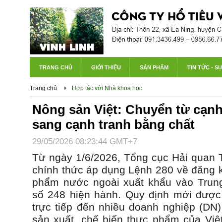
TRANG CHỦ
GIỚI THIỆU
SẢN PHẨM
TIN TỨC - S
Trang chủ
Hợp tác với Nhà khoa học
Nông sản Việt: Chuyển từ cạnh
sang cạnh tranh bằng chất
29/05/2026 08:23:44 GMT+7
Từ ngày 1/6/2026, Tổng cục Hải quan
chính thức áp dụng Lệnh 280 về đăng k
phẩm nước ngoài xuất khẩu vào Trung
số 248 hiện hành. Quy định mới được
trực tiếp đến nhiều doanh nghiệp (DN)
sản xuất, chế biến thực phẩm của Vi