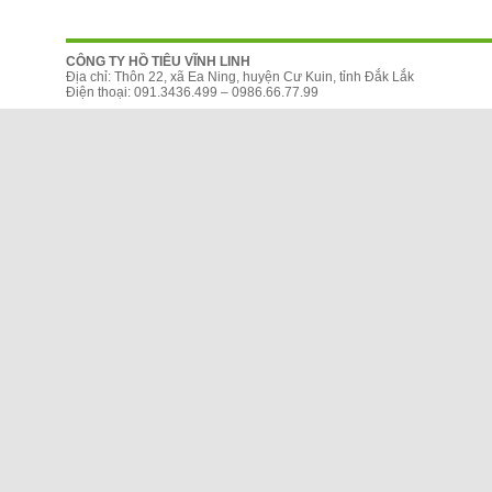
CÔNG TY HỒ TIÊU VĨNH LINH
Địa chỉ: Thôn 22, xã Ea Ning, huyện Cư Kuin, tỉnh Đắk Lắk
Điện thoại: 091.3436.499 – 0986.66.77.99