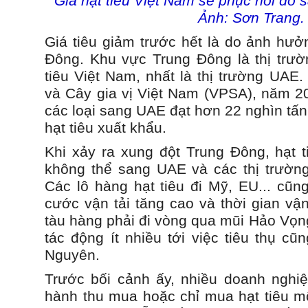
Giá hạt tiêu Việt Nam sẽ phục hồi do
Ảnh: Sơn Trang.
Giá tiêu giảm trước hết là do ảnh hưở
Đông. Khu vực Trung Đông là thị trườ
tiêu Việt Nam, nhất là thị trường UAE.
và Cây gia vị Việt Nam (VPSA), năm 20
các loại sang UAE đạt hơn 22 nghìn tấ
hạt tiêu xuất khẩu.
Khi xảy ra xung đột Trung Đông, hạt t
không thể sang UAE và các thị trườn
Các lô hàng hạt tiêu đi Mỹ, EU... cũn
cước vận tải tăng cao và thời gian vậ
tàu hàng phải đi vòng qua mũi Hảo Vọn
tác động ít nhiều tới việc tiêu thụ cũ
Nguyên.
Trước bối cảnh ấy, nhiều doanh nghi
hành thu mua hoặc chỉ mua hạt tiêu 