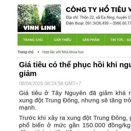
TRANG CHỦ
GIỚI THIỆU
SẢN PHẨM
TIN TỨC - S
Trang chủ
Hợp tác với Nhà khoa học
Giá tiêu có thể phục hồi khi n
giảm
08/04/2026 08:24:58 GMT+7
Giá tiêu ở Tây Nguyên đã giảm khá n
xung đột Trung Đông, nhưng sẽ tăng trở
mạnh.
Trước khi xảy ra xung đột Trung Đông, 
phổ biến ở mức gần 150.000 đồng/kg.