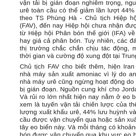
vận tải bị gián đoạn nghiêm trọng, ng
urê toàn cầu có thể giảm lần lượt 44%
theo TS Phùng Hà - Chủ tịch Hiệp h
(FAV), đến nay Hiệp hội chưa nhận đượ
từ Hiệp hội Phân bón thế giới (IFA) v
hay giá cả phân bón. Tuy nhiên, các đ
thị trường chắc chắn chịu tác động,
thời gian và cường độ xung đột tại Tru
Chủ tịch FAV cho biết thêm, hiện Ira
nhà máy sản xuất amoniac vì lý do an 
nhà máy urê cũng ngừng hoạt động do n
bị gián đoạn. Nguồn cung khí cho Jord
Và rủi ro lớn nhất hiện nay nằm ở eo 
xem là tuyến vận tải chiến lược của th
lượng xuất khẩu urê, 44% lưu huỳnh và
cầu được vận chuyển qua hoặc sản xuất
tây eo biển này. Và mỗi tháng có khoảng
bón được vận chuyển qua khu vực eo b